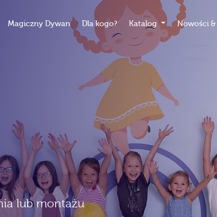
Magiczny Dywan
Dla kogo?
Katalog
Nowości & 
nia lub montażu