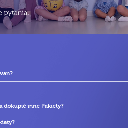
 pytania.
ywan?
a dokupić inne Pakiety?
kiety?