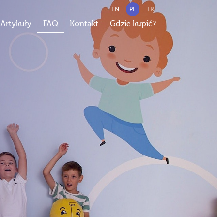
EN
PL
FR
Artykuły
FAQ
Kontakt
Gdzie kupić?