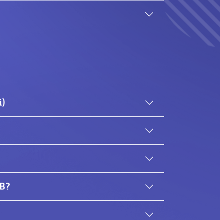
i)
SB?