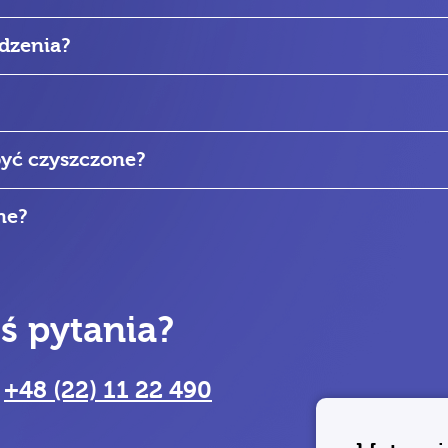
ądzenia?
być czyszczone?
ne?
eś pytania?
ń
+48 (22) 11 22 490