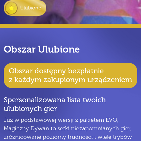
Ulubione
Obszar Ulubione
Obszar dostępny bezpłatnie
z każdym zakupionym urządzeniem
Spersonalizowana lista twoich
ulubionych gier
Już w podstawowej wersji z pakietem EVO,
Magiczny Dywan to setki niezapomnianych gier,
zróżnicowane poziomy trudności i wiele trybów