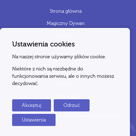
Strona główna
Magiczny Dywan
Dla kogo?
Ustawienia cookies
Katalog
Na naszej stronie używamy plików cookie.
Nowości & Artykuły
Niektóre z nich są niezbędne do
FAQ
funkcjonowania serwisu, ale o innych możesz
decydować.
Kontakt
Gdzie kupić?
Akceptuj
Odrzuć
2026 © Magiczny Dywan
ul. Warszawska 25, 05-082 Blizne Łaszczyńskiego
Ustawienia